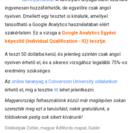
ingyenesen hozzáférhetők, de egyelőre csak angol
nyelven. Emellett egy tesztet is kínálunk, amellyel
tanúsítható a Google Analytics használatában elért
szakértelem. Ez a vizsga a
Google Analytics Egyéni
képesítő (Individual Qualification - IQ) tesztje
.
A teszt 50 dollárba kerül, és jelenleg szintén csak angol
nyelven érhető el, és a sikeres vizsgához legalább 75%-os
eredmény szükséges.
Az
online tananyag a Conversion University oldalunkon
érhető el, míg a tesztre
itt
lehet jelentkezni.
Magyarországi felhasználóink közül már meglepően sokan
szerezték meg ezt a tanúsítást, nekik gratulálunk, a
többieknek pedig sok sikert kívánunk!
Stekkelpak Zoltán, magyar AdWords csapat, Dublin