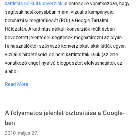
kattintás nélküli konverziók
jelentéseire vonatkozóan, hogy
segítsük hatékonyabban mérni vizuális kampányaid
beruházási megtérülését (ROI) a Google Tartalmi
Hálózatán. A kattintás nélküli konverziók múlt évben
bevezetett jelentései segítenek meghatározni az olyan
felhasználóktól származó konverziókat, akik látták ugyan
vizuális hirdetéseid, de nem kattintottak rájuk (az erre
vonatkozó angol-nyelvű blogposztot elolvashatjátok az
alábbi ...
Read More
A folyamatos jelenlét biztosítása a Google-
ben
2010. május 27.