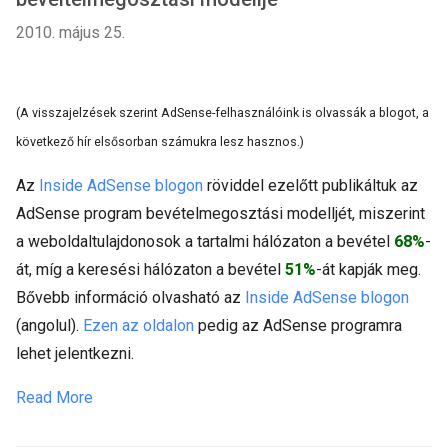
2010. május 25.
(A visszajelzések szerint AdSense-felhasználóink is olvassák a blogot, a
következő hír elsősorban számukra lesz hasznos.)
Az
Inside AdSense blogon
röviddel ezelőtt publikáltuk az
AdSense program bevételmegosztási modelljét, miszerint
a weboldaltulajdonosok a tartalmi hálózaton a bevétel
68%
-
át, míg a keresési hálózaton a bevétel
51%
-át kapják meg.
Bővebb információ olvasható az
Inside AdSense blogon
(angolul).
Ezen az oldalon
pedig az AdSense programra
lehet jelentkezni.
Read More