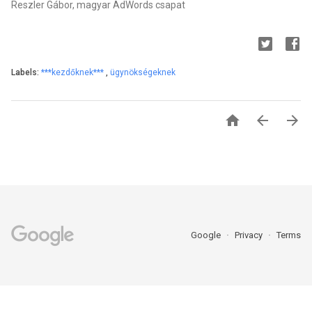
Reszler Gábor, magyar AdWords csapat
Labels:
***kezdőknek***
,
ügynökségeknek



Google
Privacy
Terms