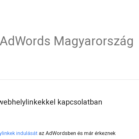
e AdWords Magyarország
webhelylinkekkel kapcsolatban
linkek indulását
az AdWordsben és már érkeznek