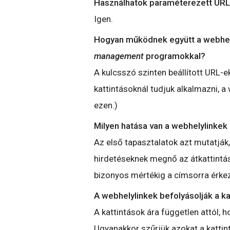
Használhatok paraméterezett URL
Igen.
Hogyan működnek együtt a webhely
management
programokkal?
A kulcsszó szinten beállított URL-
kattintásoknál tudjuk alkalmazni, 
ezen.)
Milyen hatása van a webhelylinkek
Az első tapasztalatok azt mutatják,
hirdetéseknek megnő az átkattintá
bizonyos mértékig a címsorra érk
A webhelylinkek befolyásolják a k
A kattintások ára független attól, ho
Ugyanakkor szűrjük azokat a kattint