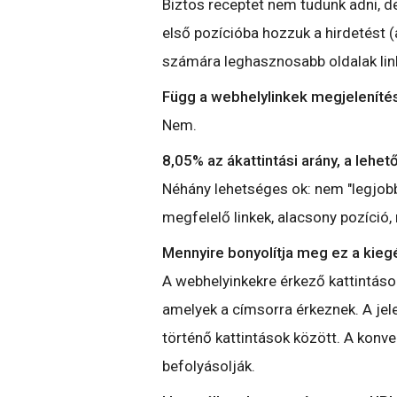
Biztos receptet nem tudunk adni, de
első pozícióba hozzuk a hirdetést (a
számára leghasznosabb oldalak linkj
Függ a webhelylinkek megjelenítése
Nem.
8,05% az ákattintási arány, a lehe
Néhány lehetséges ok: nem "legjobb
megfelelő linkek, alacsony pozíci
Mennyire bonyolítja meg ez a kieg
A webhelyinkekre érkező kattintáso
amelyek a címsorra érkeznek. A jel
történő kattintások között. A kon
befolyásolják.