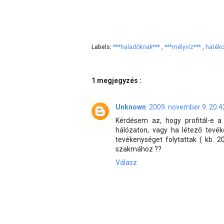
Labels:
***haladóknak***
,
***mélyvíz***
,
haték
1 megjegyzés :
Unknown
2009. november 9. 20:4
Kérdésem az, hogy profitál-e a
hálózaton, vagy ha létező tevék
tevékenységet folytattak ( kb. 
szakmához ??
Válasz