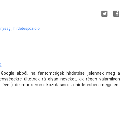
onyság
,
hirdetéspozíció
2
 Google abból, ha fantomcégek hírdetései jelennek meg a
enységekre ültetnek rá olyan neveket, kik régen valamilyen
20 éve ) de már semmi közük sincs a hírdetésben megjelent