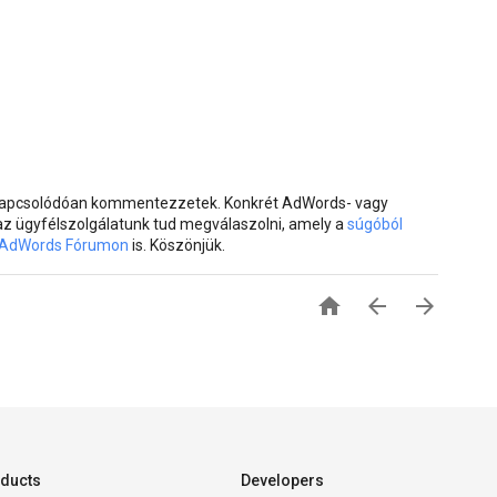
 kapcsolódóan kommentezzetek. Konkrét AdWords- vagy
 az ügyfélszolgálatunk tud megválaszolni, amely a
súgóból
AdWords Fórumon
is. Köszönjük.



ducts
Developers