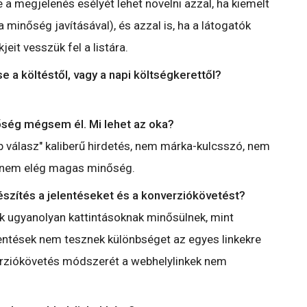
 a megjelenés esélyét lehet növelni azzal, ha kiemelt
 minőség javításával), és azzal is, ha a látogatók
eit vesszük fel a listára.
 a költéstől, vagy a napi költségkerettől?
tőség mégsem él. Mi lehet az oka?
 válasz" kaliberű hirdetés, nem márka-kulcsszó, nem
ó, nem elég magas minőség.
észítés a jelentéseket és a konverziókövetést?
k ugyanolyan kattintásoknak minősülnek, mint
entések nem tesznek különbséget az egyes linkekre
verziókövetés módszerét a webhelylinkek nem