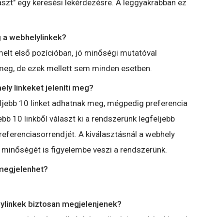
laszt" egy keresési lekérdezésre. A leggyakrabban ez
g a webhelylinkek?
elt első pozícióban, jó minőségi mutatóval
 meg, de ezek mellett sem minden esetben.
ely linkeket jeleníti meg?
feljebb 10 linket adhatnak meg, mégpedig preferencia
ebb 10 linkből választ ki a rendszerünk legfeljebb
referenciasorrendjét. A kiválasztásnál a webhely
k minőségét is figyelembe veszi a rendszerünk.
megjelenhet?
lylinkek biztosan megjelenjenek?