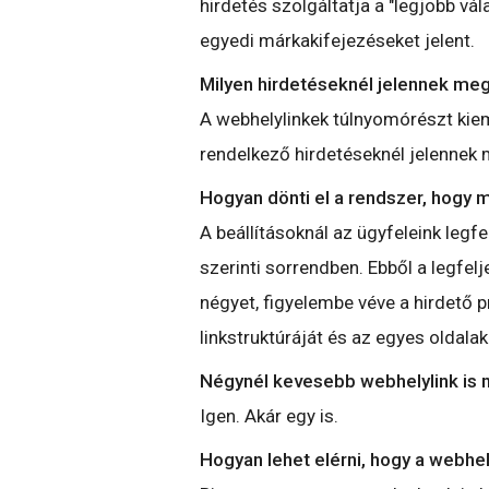
hirdetés szolgáltatja a "legjobb vá
egyedi márkakifejezéseket jelent.
Milyen hirdetéseknél jelennek me
A webhelylinkek túlnyomórészt kiem
rendelkező hirdetéseknél jelennek
Hogyan dönti el a rendszer, hogy m
A beállításoknál az ügyfeleink leg
szerinti sorrendben. Ebből a legfelj
négyet, figyelembe véve a hirdető p
linkstruktúráját és az egyes oldala
Négynél kevesebb webhelylink is 
Igen. Akár egy is.
Hogyan lehet elérni, hogy a webhe