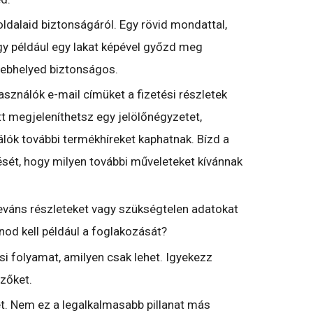
dalaid biztonságáról. Egy rövid mondattal,
gy például egy lakat képével győzd meg
webhelyed biztonságos.
használók e-mail címüket a fizetési részletek
tt megjeleníthetsz egy jelölőnégyzetet,
álók további termékhíreket kaphatnak. Bízd a
sét, hogy milyen további műveleteket kívánnak
eváns részleteket vagy szükségtelen adatokat
nod kell például a foglakozását?
si folyamat, amilyen csak lehet. Igyekezz
zőket.
t. Nem ez a legalkalmasabb pillanat más