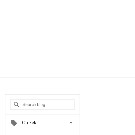

Címkék