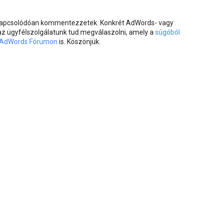
 kapcsolódóan kommentezzetek. Konkrét AdWords- vagy
 az ügyfélszolgálatunk tud megválaszolni, amely a
súgóból
AdWords Fórumon
is. Köszönjük.