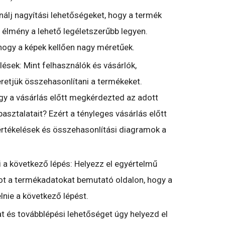
nálj nagyítási lehetőségeket, hogy a termék
élmény a lehető legéletszerűbb legyen.
hogy a képek kellően nagy méretűek.
ések: Mint felhasználók és vásárlók,
retjük összehasonlítani a termékeket.
gy a vásárlás előtt megkérdezted az adott
asztalatait? Ezért a tényleges vásárlás előtt
rtékelések és összehasonlítási diagramok a
 a következő lépés: Helyezz el egyértelmű
t a termékadatokat bemutató oldalon, hogy a
lnie a következő lépést.
t és továbblépési lehetőséget úgy helyezd el