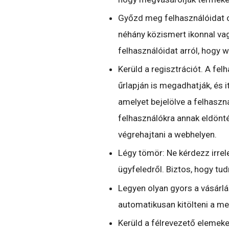
Győzd meg felhasználóidat ol
néhány közismert ikonnal va
felhasználóidat arról, hogy 
Kerüld a regisztrációt. A fel
űrlapján is megadhatják, és i
amelyet bejelölve a felhaszn
felhasználókra annak eldönté
végrehajtani a webhelyen.
Légy tömör: Ne kérdezz irrel
ügyfeledről. Biztos, hogy tud
Legyen olyan gyors a vásárlá
automatikusan kitölteni a me
Kerüld a félrevezető elemeke