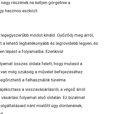
 nagy részének ne kelljen görgetnie a
gy hasznos eszközt.
legegyszerűbb módot kínáld. Győződj meg arról,
 a lehető leghatékonyabb és legrövidebb legyen, és
en lépést a folyamatba. Ezenkívül:
olyamat összes oldala felett, hogy mutasd a
e van még szükség a művelet befejezéséhez.
egőrizhető a felhasználók türelme.
ájékoztass a visszavásárlásról, a végső árról
 vásárlási folyamat első oldalán. Ez bizalmat
olgáltatásaid iránt mielőtt úgy döntenének,
d.