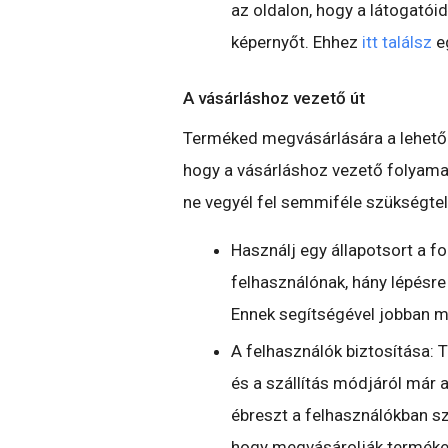
az oldalon, hogy a látogatóid
képernyőt. Ehhez
itt találsz
e
A vásárláshoz vezető út
Terméked megvásárlására a lehető 
hogy a vásárláshoz vezető folyamat
ne vegyél fel semmiféle szükségtel
Használj egy állapotsort a f
felhasználónak, hány lépésr
Ennek segítségével jobban m
A felhasználók biztosítása: T
és a szállítás módjáról már a
ébreszt a felhasználókban sz
hogy megvásárolják terméke