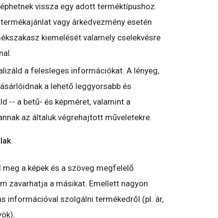
léphetnek vissza egy adott terméktípushoz.
s termékajánlat vagy árkedvezmény esetén
mékszakasz kiemelését valamely cselekvésre
al.
lizáld a felesleges információkat. A lényeg,
ásárlóidnak a lehető leggyorsabb és
 -- a betű- és képméret, valamint a
annak az általuk végrehajtott műveletekre.
lak
d meg a képek és a szöveg megfelelő
em zavarhatja a másikat. Emellett nagyon
 információval szolgálni termékedről (pl. ár,
ök).