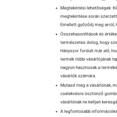
Megtekintési lehetőségek: Kí
megtekintése során szerzett 
Emellett győződj meg arról, 
Összehasonlítások és értékel
természetes dolog, hogy sze
Hányszor fordult már elő, ho
termék többi vásárlójának tap
nagyon hasznosak a terméké
vásárlók számára.
Mutasd meg a vásárlónak, mi
cselekvésre ösztönző gombo
vásárlónak ne kelljen keresgé
A legfontosabb információka