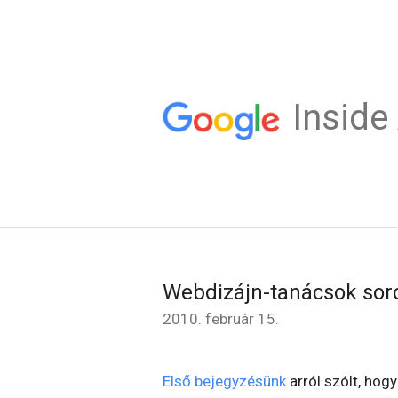
Insid
Webdizájn-tanácsok soro
2010. február 15.
Első bejegyzésünk
arról szólt, ho