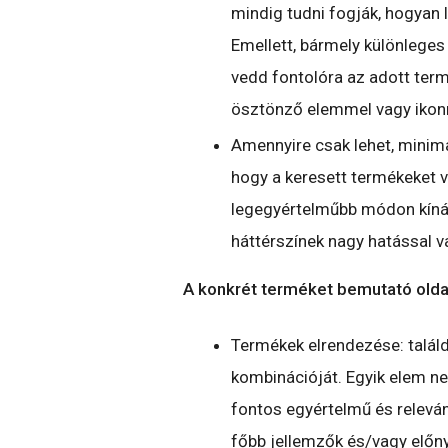
mindig tudni fogják, hogyan 
Emellett, bármely különlege
vedd fontolóra az adott ter
ösztönző elemmel vagy ikonn
Amennyire csak lehet, minima
hogy a keresett termékeket v
legegyértelműbb módon kínáld
háttérszínek nagy hatással v
A konkrét terméket bemutató olda
Termékek elrendezése: talál
kombinációját. Egyik elem n
fontos egyértelmű és releváns
főbb jellemzők és/vagy előny