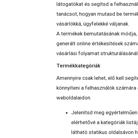
látogatókat és segítsd a felhaszná
tanácsot, hogyan mutasd be terméke
vásárlókká, ügyfelekké váljanak.
A termékek bemutatásának módja, 
generált online értékesítések szám
vásárlási folyamat strukturálásáná
Termékkategóriák
Amennyire csak lehet, elő kell segí
könnyíteni a felhasználók számára 
weboldalaidon.
Jelenítsd meg egyértelműen 
elérhetővé a kategóriák list
látható statikus oldalsávon h