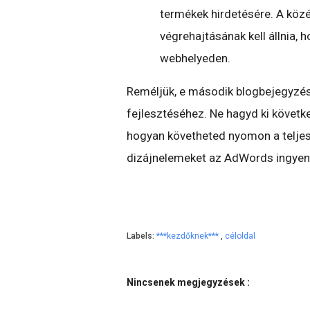
termékek hirdetésére. A köz
végrehajtásának kell állnia, 
webhelyeden.
Reméljük, e második blogbejegyzés 
fejlesztéséhez. Ne hagyd ki követk
hogyan követheted nyomon a teljes
dizájnelemeket az AdWords ingyen
Labels:
***kezdőknek***
,
céloldal
Nincsenek megjegyzések :