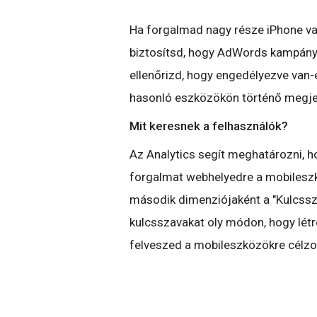
Ha forgalmad nagy része iPhone va
biztosítsd, hogy AdWords kampánya
ellenőrizd, hogy engedélyezve van
hasonló eszközökön történő megjel
Mit keresnek a felhasználók?
Az Analytics segít meghatározni, h
forgalmat webhelyedre a mobileszk
második dimenziójaként a "Kulcssz
kulcsszavakat oly módon, hogy lét
felveszed a mobileszközökre célzo