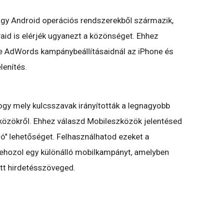
gy Android operációs rendszerekből származik,
id is elérjék ugyanezt a közönséget. Ehhez
-e AdWords kampánybeállításaidnál az iPhone és
enítés.
ogy mely kulcsszavak irányították a legnagyobb
özökről. Ehhez válaszd Mobileszközök jelentésed
ó" lehetőséget. Felhasználhatod ezeket a
rehozol egy különálló mobilkampányt, amelyben
tt hirdetésszöveged.