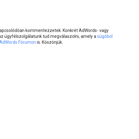
 kapcsolódóan kommentezzetek. Konkrét AdWords- vagy
 az ügyfélszolgálatunk tud megválaszolni, amely a
súgóból
AdWords Fórumon
is. Köszönjük.