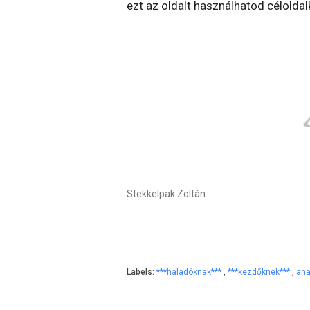
ezt az oldalt használhatod céloldal
Stekkelpak Zoltán
Labels:
***haladóknak***
,
***kezdőknek***
,
ana