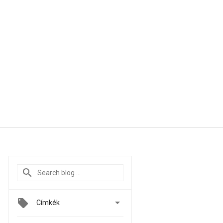

Címkék