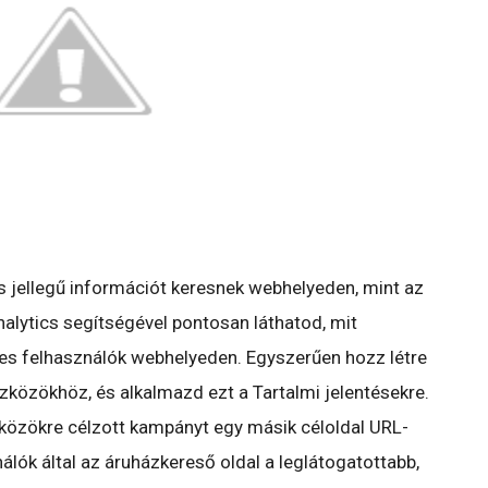
s jellegű információt keresnek webhelyeden, mint az
nalytics segítségével pontosan láthatod, mit
es felhasználók webhelyeden. Egyszerűen hozz létre
közökhöz, és alkalmazd ezt a Tartalmi jelentésekre.
közökre célzott kampányt egy másik céloldal URL-
álók által az áruházkereső oldal a leglátogatottabb,