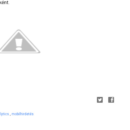
ként.
lytics
,
mobilhirdetés