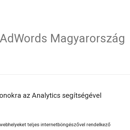
e AdWords Magyarország
onokra az Analytics segítségével
a webhelyeket teljes internetböngészővel rendelkező