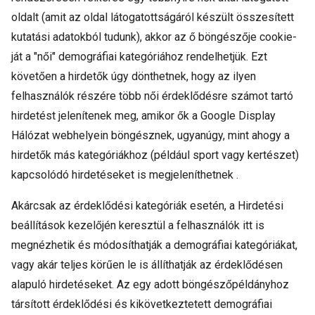
oldalt (amit az oldal látogatottságáról készült összesített
kutatási adatokból tudunk), akkor az ő böngészője cookie-
ját a "női" demográfiai kategóriához rendelhetjük. Ezt
követően a hirdetők úgy dönthetnek, hogy az ilyen
felhasználók részére több női érdeklődésre számot tartó
hirdetést jelenítenek meg, amikor ők a Google Display
Hálózat webhelyein böngésznek, ugyanúgy, mint ahogy a
hirdetők más kategóriákhoz (például sport vagy kertészet)
kapcsolódó hirdetéseket is megjeleníthetnek .
Akárcsak az érdeklődési kategóriák esetén, a Hirdetési
beállítások kezelőjén keresztül a felhasználók itt is
megnézhetik és módosíthatják a demográfiai kategóriákat,
vagy akár teljes körűen le is állíthatják az érdeklődésen
alapuló hirdetéseket. Az egy adott böngészőpéldányhoz
társított érdeklődési és kikövetkeztetett demográfiai