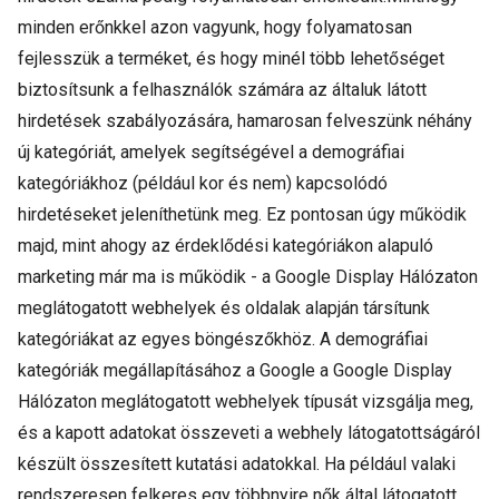
minden erőnkkel azon vagyunk, hogy folyamatosan
fejlesszük a terméket, és hogy minél több lehetőséget
biztosítsunk a felhasználók számára az általuk látott
hirdetések szabályozására, hamarosan felveszünk néhány
új kategóriát, amelyek segítségével a demográfiai
kategóriákhoz (például kor és nem) kapcsolódó
hirdetéseket jeleníthetünk meg. Ez pontosan úgy működik
majd, mint ahogy az érdeklődési kategóriákon alapuló
marketing már ma is működik - a Google Display Hálózaton
meglátogatott webhelyek és oldalak alapján társítunk
kategóriákat az egyes böngészőkhöz. A demográfiai
kategóriák megállapításához a Google a Google Display
Hálózaton meglátogatott webhelyek típusát vizsgálja meg,
és a kapott adatokat összeveti a webhely látogatottságáról
készült összesített kutatási adatokkal. Ha például valaki
rendszeresen felkeres egy többnyire nők által látogatott