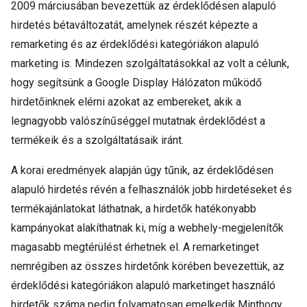
2009 márciusában bevezettük az érdeklődésen alapuló
hirdetés bétaváltozatát, amelynek részét képezte a
remarketing és az érdeklődési kategóriákon alapuló
marketing is. Mindezen szolgáltatásokkal az volt a célunk,
hogy segítsünk a Google Display Hálózaton működő
hirdetőinknek elérni azokat az embereket, akik a
legnagyobb valószínűséggel mutatnak érdeklődést a
termékeik és a szolgáltatásaik iránt.
A korai eredmények alapján úgy tűnik, az érdeklődésen
alapuló hirdetés révén a felhasználók jobb hirdetéseket és
termékajánlatokat láthatnak, a hirdetők hatékonyabb
kampányokat alakíthatnak ki, míg a webhely-megjelenítők
magasabb megtérülést érhetnek el. A remarketinget
nemrégiben az összes hirdetőnk körében bevezettük, az
érdeklődési kategóriákon alapuló marketinget használó
hirdetők száma pedig folyamatosan emelkedik.Minthogy