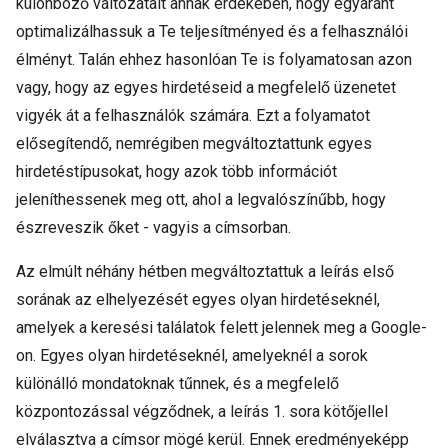
különböző változatait annak érdekében, hogy egyaránt
optimalizálhassuk a Te teljesítményed és a felhasználói
élményt. Talán ehhez hasonlóan Te is folyamatosan azon
vagy, hogy az egyes hirdetéseid a megfelelő üzenetet
vigyék át a felhasználók számára. Ezt a folyamatot
elősegítendő, nemrégiben megváltoztattunk egyes
hirdetéstípusokat, hogy azok több információt
jeleníthessenek meg ott, ahol a legvalószínűbb, hogy
észreveszik őket - vagyis a címsorban.
Az elmúlt néhány hétben megváltoztattuk a leírás első
sorának az elhelyezését egyes olyan hirdetéseknél,
amelyek a keresési találatok felett jelennek meg a Google-
on. Egyes olyan hirdetéseknél, amelyeknél a sorok
különálló mondatoknak tűnnek, és a megfelelő
központozással végződnek, a leírás 1. sora kötőjellel
elválasztva a címsor mögé kerül. Ennek eredményeképp