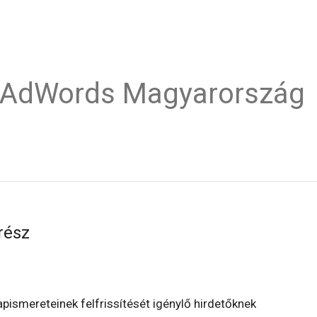
e AdWords Magyarország
rész
pismereteinek felfrissítését igénylő hirdetőknek