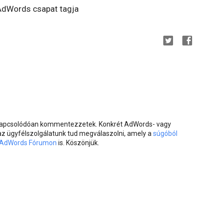
e AdWords csapat tagja
 kapcsolódóan kommentezzetek. Konkrét AdWords- vagy
 az ügyfélszolgálatunk tud megválaszolni, amely a
súgóból
AdWords Fórumon
is. Köszönjük.