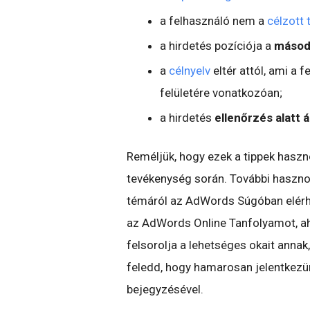
a felhasználó nem a
célzott 
a hirdetés pozíciója a
másodi
a
célnyelv
eltér attól, ami a 
felületére vonatkozóan;
a hirdetés
ellenőrzés alatt ál
Reméljük, hogy ezek a tippek hasz
tevékenység során. További hasznos
témáról az AdWords Súgóban elér
az AdWords Online Tanfolyamot, a
felsorolja a lehetséges okait annak
feledd, hogy hamarosan jelentkezü
bejegyzésével.