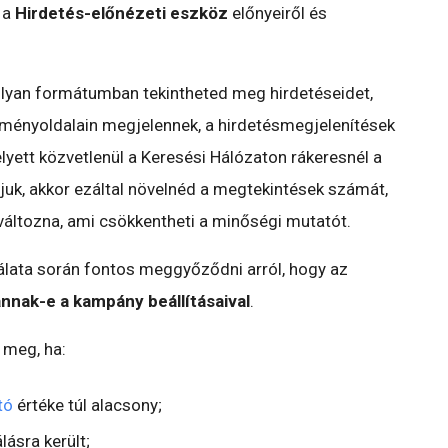
 a
Hirdetés-előnézeti eszköz
előnyeiről és
lyan formátumban tekintheted meg hirdetéseidet,
ményoldalain megjelennek, a hirdetésmegjelenítések
lyett közvetlenül a Keresési Hálózaton rákeresnél a
ájuk, akkor ezáltal növelnéd a megtekintések számát,
áltozna, ami csökkentheti a minőségi mutatót.
álata során fontos meggyőződni arról, hogy az
nak-e a kampány beállításaival
.
 meg, ha:
tó
értéke túl alacsony;
ásra került;