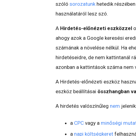
szóló
sorozatunk
hetedik részében
használatáról lesz szó.
A
Hirdetés-előnézeti eszközzel
o
ahogy azok a Google keresési ered
számának a növelése nélkül. Ha ehe
hirdetéseidre, de nem kattintanál r
azonban a kattintások száma nem v
A Hirdetés-előnézeti eszköz haszn
eszköz beállításai
összhangban van
A hirdetés valószínűleg
nem
jelenik
a
CPC
vagy a
minőségi muta
a
napi költségkeret
felhasznál