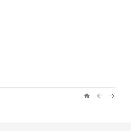


