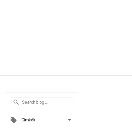

Címkék