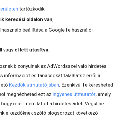
területen
tartózkodik;
k keresési oldalon van
;
felhasználó beállítása a Google felhasználói
l
vagy
el lett utasítva.
nosnak bizonyulnak az AdWordsszel való hirdetési
 információt és tanácsokat találhatsz erről a
hető
Kezdők útmutatójában
. Ezenkívül felkeresheted
hol megnézheted ezt az
ingyenes útmutatót
, amely
, hogy miért nem látod a hirdetéseidet. Végül ne
nk e kezdőknek szóló blogsorozat következő