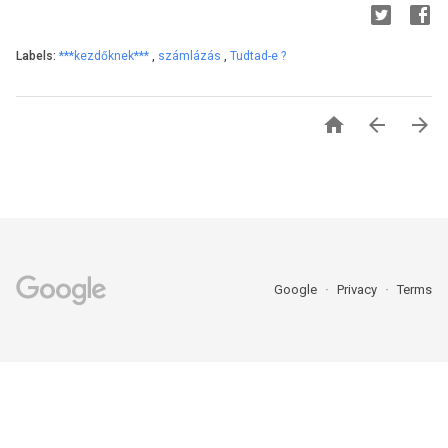
Labels:
***kezdőknek***
,
számlázás
,
Tudtad-e ?



Google
Privacy
Terms