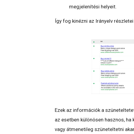
megjelenítési helyeit.
Így fog kinézni az Irányelv részlet
Ezek az információk a szüneteltetet
az esetben különösen hasznos, ha kí
vagy átmenetileg szüneteltetni aka