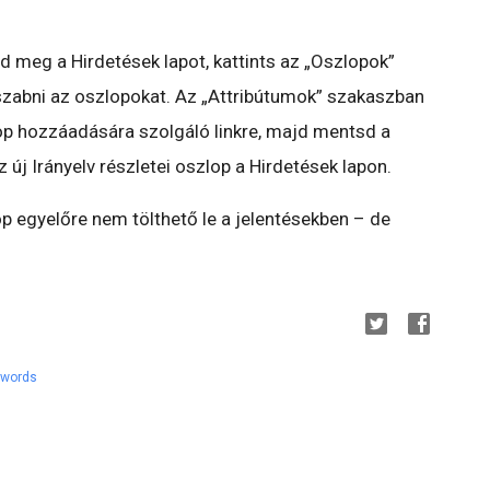
d meg a Hirdetések lapot, kattints az „Oszlopok”
zabni az oszlopokat. Az „Attribútumok” szakaszban
zlop hozzáadására szolgáló linkre, majd mentsd a
új Irányelv részletei oszlop a Hirdetések lapon.
op egyelőre nem tölthető le a jelentésekben – de
dwords