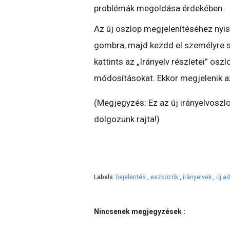
problémák megoldása érdekében.
Az új oszlop megjelenítéséhez nyis
gombra, majd kezdd el személyre s
kattints az „Irányelv részletei” os
módosításokat. Ekkor megjelenik az 
(Megjegyzés: Ez az új irányelvoszl
dolgozunk rajta!)
Labels:
bejelentés
,
eszközök
,
irányelvek
,
új a
Nincsenek megjegyzések :