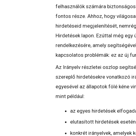
felhasználók számára biztonságos
fontos része. Ahhoz, hogy világosab
hirdetéseid megjelenítését, nemré
Hirdetések lapon. Ezúttal még egy 
rendelkezésére, amely segítségével
kapcsolatos problémák: ez az új fun
Az Irányelv részletei oszlop segíts
szereplő hirdetésekre vonatkozó ir
egyesével az állapotok fölé kéne vi
mint például:
az egyes hirdetések elfogadá
elutasított hirdetések esetén
konkrét irányelvek, amelyek 