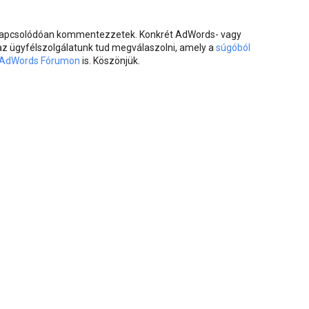
 kapcsolódóan kommentezzetek. Konkrét AdWords- vagy
 az ügyfélszolgálatunk tud megválaszolni, amely a
súgóból
AdWords Fórumon
is. Köszönjük.