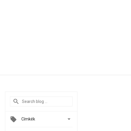

Címkék