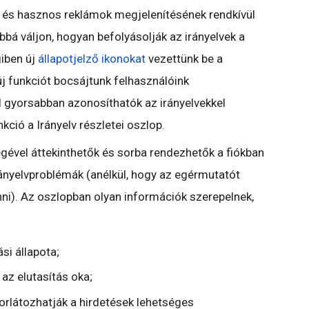
 és hasznos reklámok megjelenítésének rendkívül
bá váljon, hogyan befolyásolják az irányelvek a
giben új
állapotjelző
ikonokat
vezettünk be a
új funkciót bocsájtunk felhasználóink
 gyorsabban azonosíthatók az irányelvekkel
kció a Irányelv részletei oszlop.
égével áttekinthetők és sorba rendezhetők a fiókban
ányelvproblémák (anélkül, hogy az egérmutatót
nni). Az oszlopban olyan információk szerepelnek,
si állapota;
 az elutasítás oka;
korlátozhatják a hirdetések lehetséges