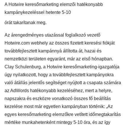
A Hotwire keresőmarketing elemzői hatékonyabb
kampánykezeléssel hetente 5-10
órát takarítanak meg.
Az árengedményes utazással foglalkozó vezető
Hotwire.com webhely az összes fizetett keresési fiókját
továbbfejlesztett kampánnyá állította át, hazai és
nemzetközi területen egyaránt, már az első hónapban.
Clay Schulenburg, a Hotwire keresőmarketing-igazgatója
úgy nyilatkozott, hogy a továbbfejlesztett kampányokra
való átállás jelentős segítséget nyújtott a csapata számára
az AdWords hatékonyabb kezeléséhez, mert a helyre,
napszakra és eszközre vonatkozó összes fő beállítás
kezelése most már egyetlen kampányban történik: „Az
egyes keresőmarketing elemzőkre vetített időmegtakarítás
mértéke munkahetenként mintegy 5-10 óra, és az így