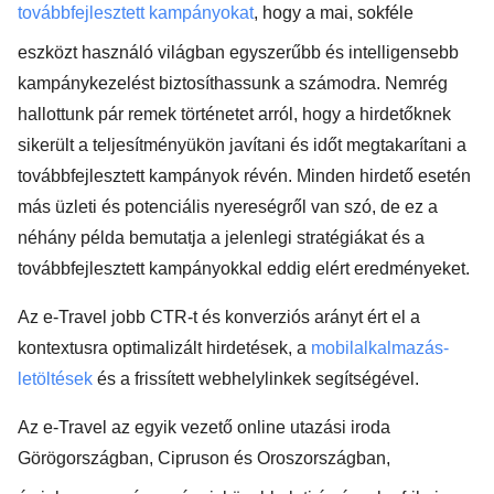
továbbfejlesztett kampányokat
, hogy a mai, sokféle
eszközt használó világban egyszerűbb és intelligensebb
kampánykezelést biztosíthassunk a számodra. Nemrég
hallottunk pár remek történetet arról, hogy a hirdetőknek
sikerült a teljesítményükön javítani és időt megtakarítani a
továbbfejlesztett kampányok révén. Minden hirdető esetén
más üzleti és potenciális nyereségről van szó, de ez a
néhány példa bemutatja a jelenlegi stratégiákat és a
továbbfejlesztett kampányokkal eddig elért eredményeket.
Az e-Travel jobb CTR-t és konverziós arányt ért el a
kontextusra optimalizált hirdetések, a
mobilalkalmazás-
letöltések
és a frissített webhelylinkek segítségével.
Az e-Travel az egyik vezető online utazási iroda
Görögországban, Cipruson és Oroszországban,