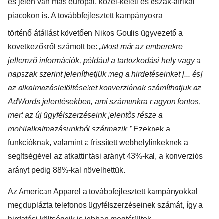
és jelen van más európai, közel-keleti és észak-afrikai
piacokon is. A továbbfejlesztett kampányokra
történő átállást követően Nikos Goulis ügyvezető a
következőkről számolt be:
„Most már az
emberekre
jellemző információk, például a tartózkodási hely vagy a
napszak szerint jeleníthetjük meg a
hirdetéseinket [... és]
az alkalmazásletöltéseket konverziónak számíthatjuk az
AdWords jelentésekben,
ami számunkra nagyon fontos,
mert az új ügyfélszerzéseink jelentős része a
mobilalkalmazásunkból
származik.”
Ezeknek a
funkcióknak, valamint a frissített webhelylinkeknek a
segítségével az átkattintási arányt 43%-kal, a konverziós
arányt pedig 88%-kal növelhettük.
Az American Apparel a továbbfejlesztett kampányokkal
megduplázta telefonos ügyfélszerzéseinek
számát, így a
hirdetési költségeik is jobban megtérültek.