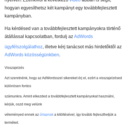
hogyan
egyesíthetsz két kampányt egy továbbfejlesztett
kampányban.
Ha kérdésed van a továbbfejlesztett kampányokra történő
átállással kapcsolatban, fordulj az
AdWords
ügyfélszolgálathoz
, illetve kérj tanácsot más hirdetőktől az
AdWords közösségünkben
.
Visszajelzés
Azt szeretnénk, hogy az AdWordsszel sikereket érj el, ezért a visszajelzésed
különösen fontos
számunkra. Amint elkezded a továbbfejlesztett kampányokat használni,
kérjük, oszd meg velünk
véleményed ennek az
űrlapnak
a kitöltésével, így tovább fejleszthetjük a
terméket.