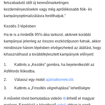
felszabaduló időt új keresőmarketinges
kezdeményezésekre vagy még aprólékosabb fiók- és
kampányoptimalizálásra fordíthatjuk.”
Kezdés 3 lépésben
Ha te is a hirdetők 95%-ába tartozol, akiknek korábbi
kampányai jelenleg az összes eszköztípuson futnak, akkor
mindössze három lépésben elvégezheted az átállást, hogy
kihasználhasd a továbbfejlesztett kampányok előnyeit:
1. Kattints a „Kezdés” gombra, ha bejelentkeztél az
AdWords fiókodba.
2. Válassz egy mobil
ajánlatkorrekciót.
3. Kattints a „Frissítés végrehajtása” lehetőségre
A művelet rövid bemutatása videón
itt
érhető el magyar
nyelven. Ezenkívül a következő
videó
abban is segít,