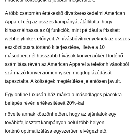
A több csatornán értékesítő divatkereskedelmi American
Apparel cég az összes kampányát átállította, hogy
kihasználhassa az új funkciók, mint például a frissített
webhelylinkek előnyeit. A hívásbővítményeknek az összes
eszköztípusra történő kiterjesztése, illetve a 10
másodpercnél hosszabb hívások konverzióként történő
számítása révén az American Apparel a telefonhívásokból
származó konverziómennyiség megduplázódását
tapasztalta. A költségek megtérülése jelentősen javult.
Egy online luxusáruház-márka a másodlagos piacokra
belépés révén értékesítéseit 20%-kal
növelte annak köszönhetően, hogy az ajánlatok egy
továbbfejlesztett kampányon belül több helyen
történő
optimalizálása egyszerűen elvégezhető
.